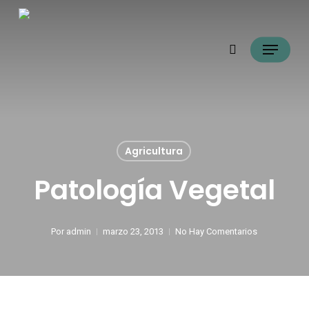
Saltar
búsqueda
a
Menú
contenido
principal
Agricultura
Patología Vegetal
Por
admin
marzo 23, 2013
No Hay Comentarios