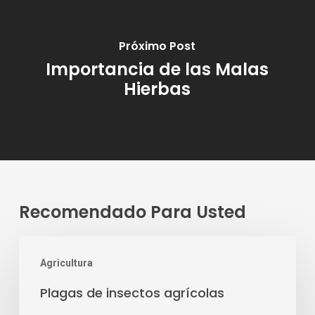
Próximo Post
Importancia de las Malas
Hierbas
Recomendado Para Usted
Plagas
Agricultura
de
insectos
Plagas de insectos agrícolas
agrícolas