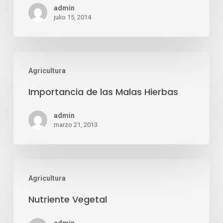
admin
julio 15, 2014
Importancia
Agricultura
de
las
Importancia de las Malas Hierbas
Malas
admin
Hierbas
marzo 21, 2013
Nutriente
Agricultura
Vegetal
Nutriente Vegetal
admin